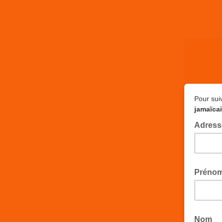
Pour suiv
jamaïca
Adress
Préno
Nom