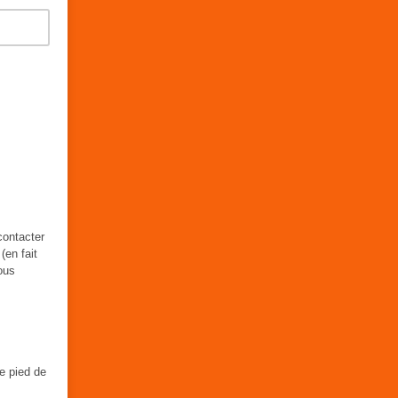
contacter
(en fait
ous
e pied de