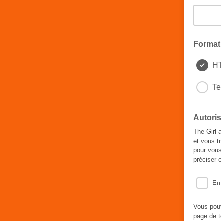
Format 
H
Te
Autoris
The Girl 
et vous t
pour vous
préciser 
Em
Vous pouv
page de t